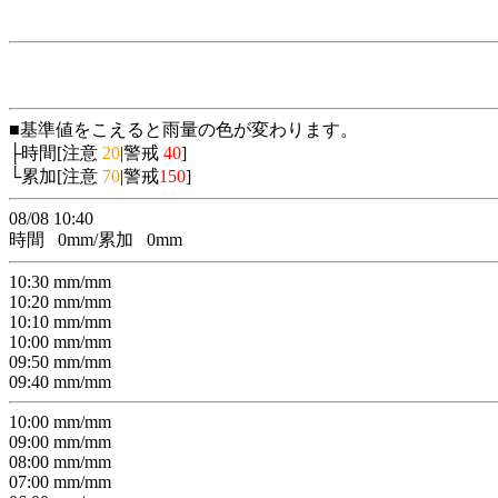
■基準値をこえると雨量の色が変わります。
├時間[注意
20
|警戒
40
]
└累加[注意
70
|警戒
150
]
08/08 10:40
時間
0
mm/累加
0
mm
10:30
mm/
mm
10:20
mm/
mm
10:10
mm/
mm
10:00
mm/
mm
09:50
mm/
mm
09:40
mm/
mm
10:00
mm/
mm
09:00
mm/
mm
08:00
mm/
mm
07:00
mm/
mm