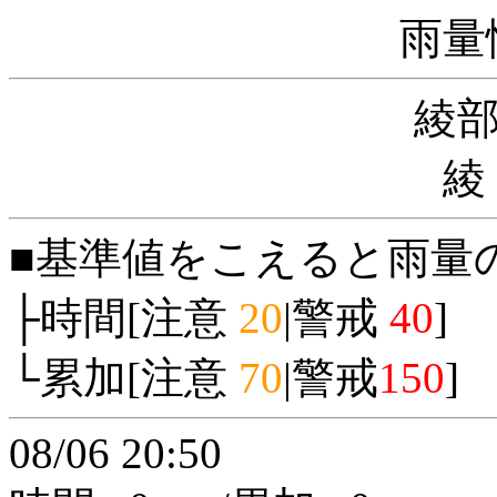
雨量
綾
綾
■基準値をこえると雨量
├時間[注意
20
|警戒
40
]
└累加[注意
70
|警戒
150
]
08/06 20:50