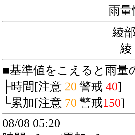
雨量
綾
綾
■基準値をこえると雨量
├時間[注意
20
|警戒
40
]
└累加[注意
70
|警戒
150
]
08/08 05:20