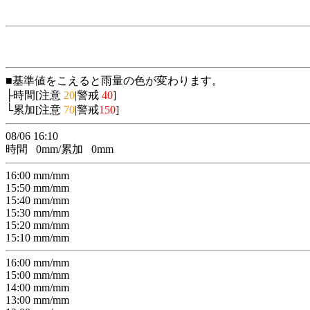
■基準値をこえると雨量の色が変わります。
├時間[注意
20
|警戒
40
]
└累加[注意
70
|警戒
150
]
08/06 16:10
時間
0
mm/累加
0
mm
16:00
mm/
mm
15:50
mm/
mm
15:40
mm/
mm
15:30
mm/
mm
15:20
mm/
mm
15:10
mm/
mm
16:00
mm/
mm
15:00
mm/
mm
14:00
mm/
mm
13:00
mm/
mm