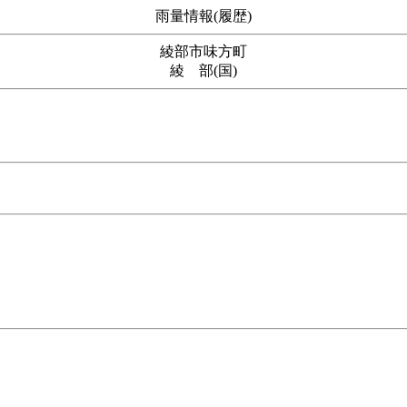
雨量情報(履歴)
綾部市味方町
綾 部(国)