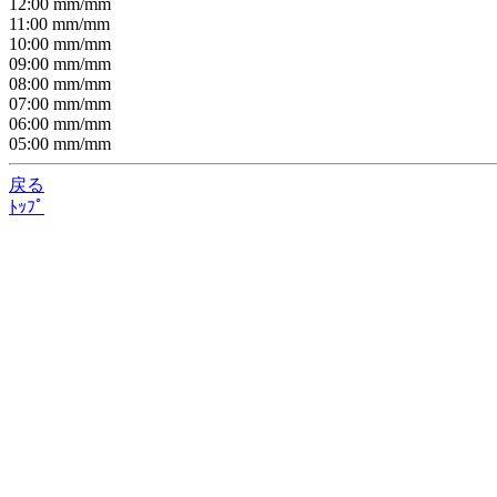
12:00
mm/
mm
11:00
mm/
mm
10:00
mm/
mm
09:00
mm/
mm
08:00
mm/
mm
07:00
mm/
mm
06:00
mm/
mm
05:00
mm/
mm
戻る
ﾄｯﾌﾟ