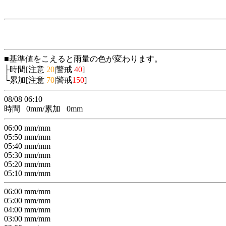
■基準値をこえると雨量の色が変わります。
├時間[注意
20
|警戒
40
]
└累加[注意
70
|警戒
150
]
08/08 06:10
時間
0
mm/累加
0
mm
06:00
mm/
mm
05:50
mm/
mm
05:40
mm/
mm
05:30
mm/
mm
05:20
mm/
mm
05:10
mm/
mm
06:00
mm/
mm
05:00
mm/
mm
04:00
mm/
mm
03:00
mm/
mm