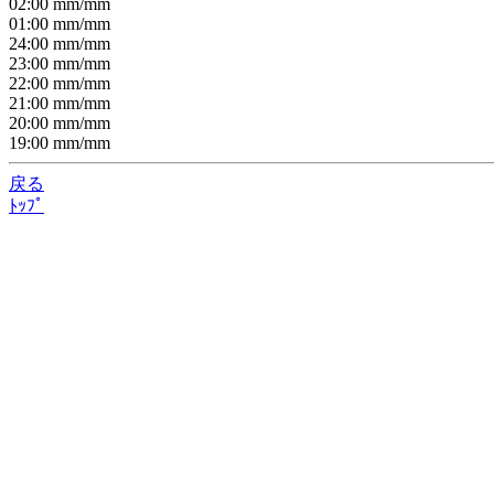
02:00
mm/
mm
01:00
mm/
mm
24:00
mm/
mm
23:00
mm/
mm
22:00
mm/
mm
21:00
mm/
mm
20:00
mm/
mm
19:00
mm/
mm
戻る
ﾄｯﾌﾟ