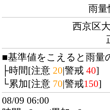
雨量
西京区
■基準値をこえると雨量
├時間[注意
20
|警戒
40
]
└累加[注意
70
|警戒
150
]
08/09 06:00