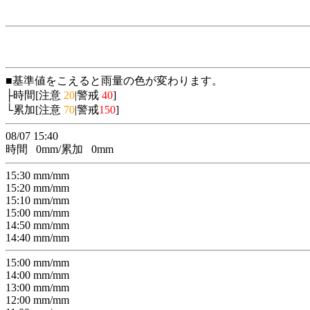
■基準値をこえると雨量の色が変わります。
├時間[注意
20
|警戒
40
]
└累加[注意
70
|警戒
150
]
08/07 15:40
時間
0
mm/累加
0
mm
15:30
mm/
mm
15:20
mm/
mm
15:10
mm/
mm
15:00
mm/
mm
14:50
mm/
mm
14:40
mm/
mm
15:00
mm/
mm
14:00
mm/
mm
13:00
mm/
mm
12:00
mm/
mm