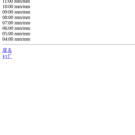
11:00
mm/
mm
10:00
mm/
mm
09:00
mm/
mm
08:00
mm/
mm
07:00
mm/
mm
06:00
mm/
mm
05:00
mm/
mm
04:00
mm/
mm
戻る
ﾄｯﾌﾟ