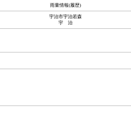
雨量情報(履歴)
宇治市宇治若森
宇 治