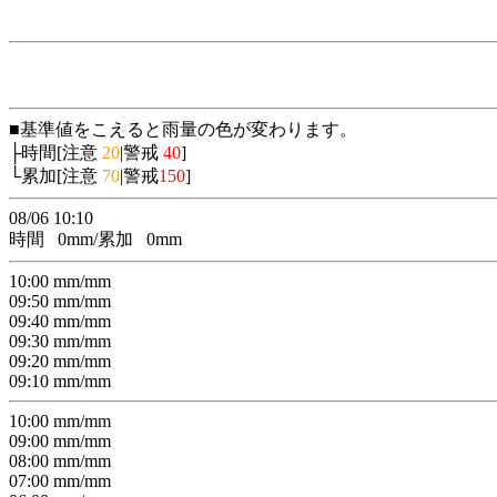
■基準値をこえると雨量の色が変わります。
├時間[注意
20
|警戒
40
]
└累加[注意
70
|警戒
150
]
08/06 10:10
時間
0
mm/累加
0
mm
10:00
mm/
mm
09:50
mm/
mm
09:40
mm/
mm
09:30
mm/
mm
09:20
mm/
mm
09:10
mm/
mm
10:00
mm/
mm
09:00
mm/
mm
08:00
mm/
mm
07:00
mm/
mm