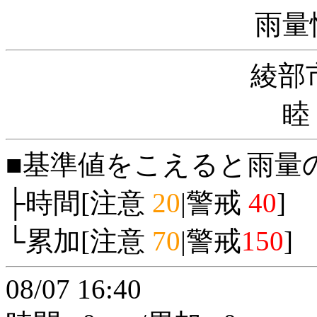
雨量
綾部
睦
■基準値をこえると雨量
├時間[注意
20
|警戒
40
]
└累加[注意
70
|警戒
150
]
08/07 16:40