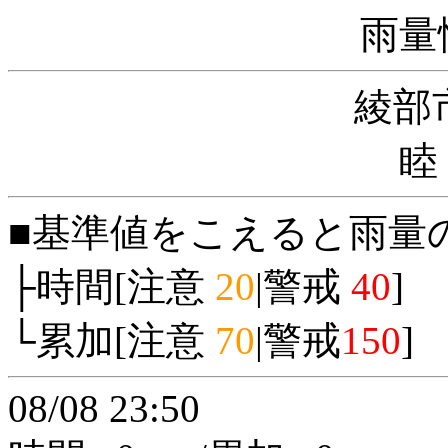
雨量
綾部
睦
■基準値をこえると雨量
├時間[注意
20
|警戒
40
]
└累加[注意
70
|警戒
150
]
08/08 23:50