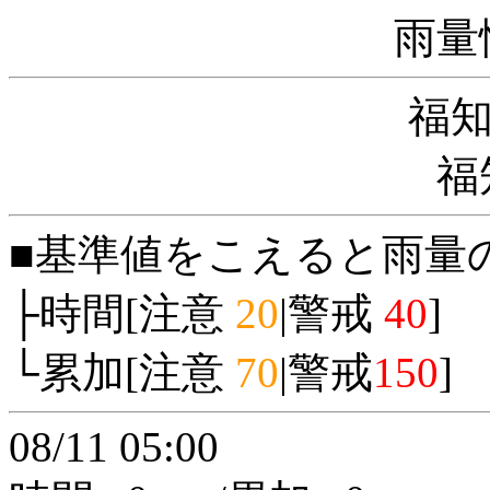
雨量
福
福
■基準値をこえると雨量
├時間[注意
20
|警戒
40
]
└累加[注意
70
|警戒
150
]
08/11 05:00