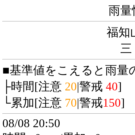
雨量
福知
三
■基準値をこえると雨量
├時間[注意
20
|警戒
40
]
└累加[注意
70
|警戒
150
]
08/08 20:50