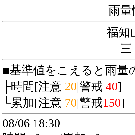
雨量
福知
三
■基準値をこえると雨量
├時間[注意
20
|警戒
40
]
└累加[注意
70
|警戒
150
]
08/06 18:30