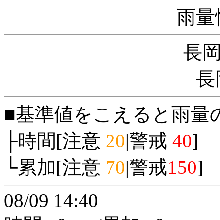
雨量
長
長
■基準値をこえると雨量
├時間[注意
20
|警戒
40
]
└累加[注意
70
|警戒
150
]
08/09 14:40