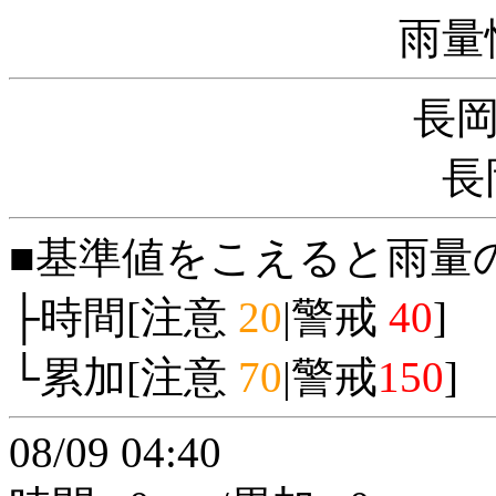
雨量
長
長
■基準値をこえると雨量
├時間[注意
20
|警戒
40
]
└累加[注意
70
|警戒
150
]
08/09 04:40