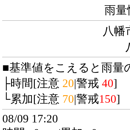
雨量
八幡
■基準値をこえると雨量
├時間[注意
20
|警戒
40
]
└累加[注意
70
|警戒
150
]
08/09 17:20