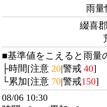
雨量
綴喜
■基準値をこえると雨量
├時間[注意
20
|警戒
40
]
└累加[注意
70
|警戒
150
]
08/06 10:30