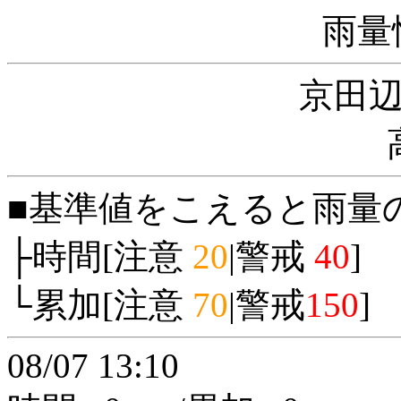
雨量
京田
■基準値をこえると雨量
├時間[注意
20
|警戒
40
]
└累加[注意
70
|警戒
150
]
08/07 13:10