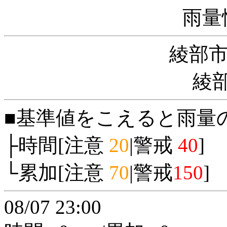
雨量
綾部
綾部
■基準値をこえると雨量
├時間[注意
20
|警戒
40
]
└累加[注意
70
|警戒
150
]
08/07 23:00