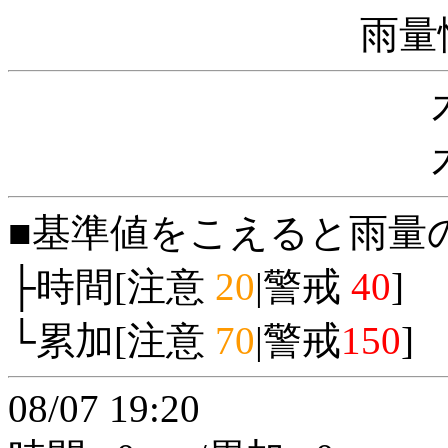
雨量
■基準値をこえると雨量
├時間[注意
20
|警戒
40
]
└累加[注意
70
|警戒
150
]
08/07 19:20