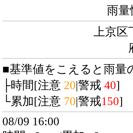
雨量
上京区
■基準値をこえると雨量
├時間[注意
20
|警戒
40
]
└累加[注意
70
|警戒
150
]
08/09 16:00