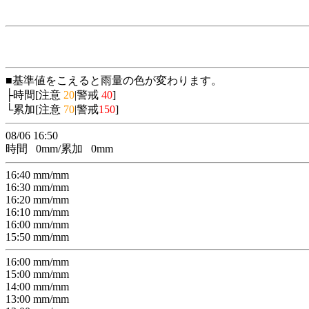
■基準値をこえると雨量の色が変わります。
├時間[注意
20
|警戒
40
]
└累加[注意
70
|警戒
150
]
08/06 16:50
時間
0
mm/累加
0
mm
16:40
mm/
mm
16:30
mm/
mm
16:20
mm/
mm
16:10
mm/
mm
16:00
mm/
mm
15:50
mm/
mm
16:00
mm/
mm
15:00
mm/
mm
14:00
mm/
mm
13:00
mm/
mm