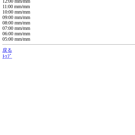
12:00
mm/
mm
11:00
mm/
mm
10:00
mm/
mm
09:00
mm/
mm
08:00
mm/
mm
07:00
mm/
mm
06:00
mm/
mm
05:00
mm/
mm
戻る
ﾄｯﾌﾟ