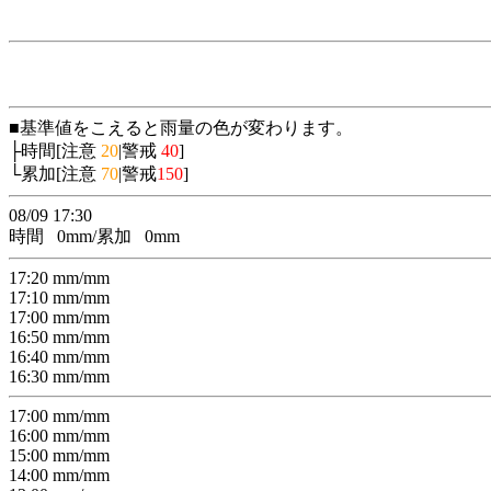
■基準値をこえると雨量の色が変わります。
├時間[注意
20
|警戒
40
]
└累加[注意
70
|警戒
150
]
08/09 17:30
時間
0
mm/累加
0
mm
17:20
mm/
mm
17:10
mm/
mm
17:00
mm/
mm
16:50
mm/
mm
16:40
mm/
mm
16:30
mm/
mm
17:00
mm/
mm
16:00
mm/
mm
15:00
mm/
mm
14:00
mm/
mm