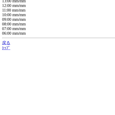
13:00
mm/
mm
12:00
mm/
mm
11:00
mm/
mm
10:00
mm/
mm
09:00
mm/
mm
08:00
mm/
mm
07:00
mm/
mm
06:00
mm/
mm
戻る
ﾄｯﾌﾟ