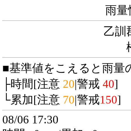
雨量
乙訓
■基準値をこえると雨量
├時間[注意
20
|警戒
40
]
└累加[注意
70
|警戒
150
]
08/06 17:30