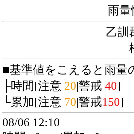
雨量
乙訓
■基準値をこえると雨量
├時間[注意
20
|警戒
40
]
└累加[注意
70
|警戒
150
]
08/06 12:10