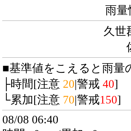
雨量
久世
■基準値をこえると雨量
├時間[注意
20
|警戒
40
]
└累加[注意
70
|警戒
150
]
08/08 06:40