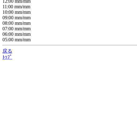
12:00
mm/
mm
11:00
mm/
mm
10:00
mm/
mm
09:00
mm/
mm
08:00
mm/
mm
07:00
mm/
mm
06:00
mm/
mm
05:00
mm/
mm
戻る
ﾄｯﾌﾟ