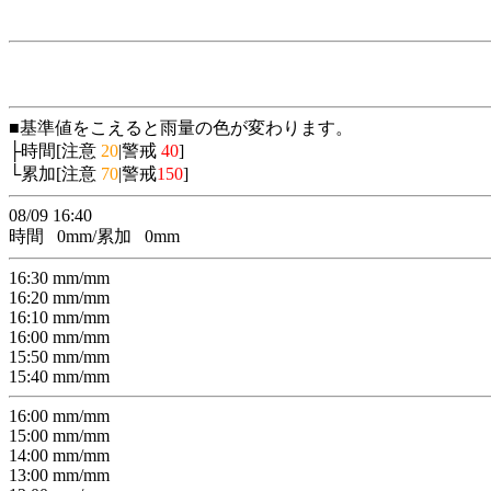
■基準値をこえると雨量の色が変わります。
├時間[注意
20
|警戒
40
]
└累加[注意
70
|警戒
150
]
08/09 16:40
時間
0
mm/累加
0
mm
16:30
mm/
mm
16:20
mm/
mm
16:10
mm/
mm
16:00
mm/
mm
15:50
mm/
mm
15:40
mm/
mm
16:00
mm/
mm
15:00
mm/
mm
14:00
mm/
mm
13:00
mm/
mm