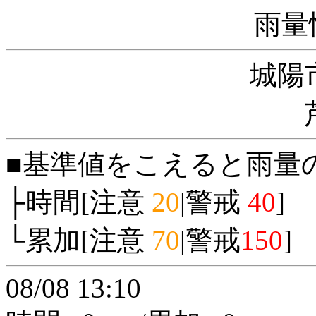
雨量
城陽
■基準値をこえると雨量
├時間[注意
20
|警戒
40
]
└累加[注意
70
|警戒
150
]
08/08 13:10