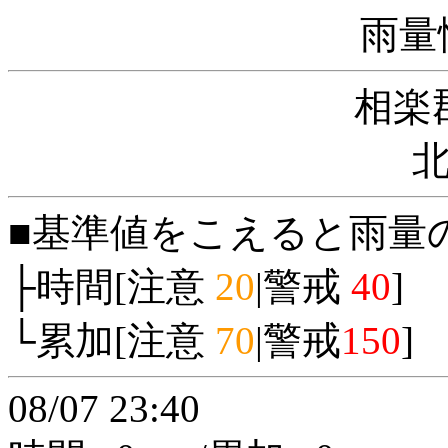
雨量
相楽
■基準値をこえると雨量
├時間[注意
20
|警戒
40
]
└累加[注意
70
|警戒
150
]
08/07 23:40