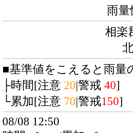
雨量
相楽
■基準値をこえると雨量
├時間[注意
20
|警戒
40
]
└累加[注意
70
|警戒
150
]
08/08 12:50