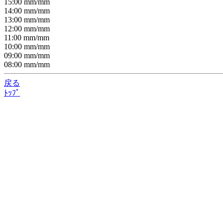
15:00
mm/
mm
14:00
mm/
mm
13:00
mm/
mm
12:00
mm/
mm
11:00
mm/
mm
10:00
mm/
mm
09:00
mm/
mm
08:00
mm/
mm
戻る
ﾄｯﾌﾟ