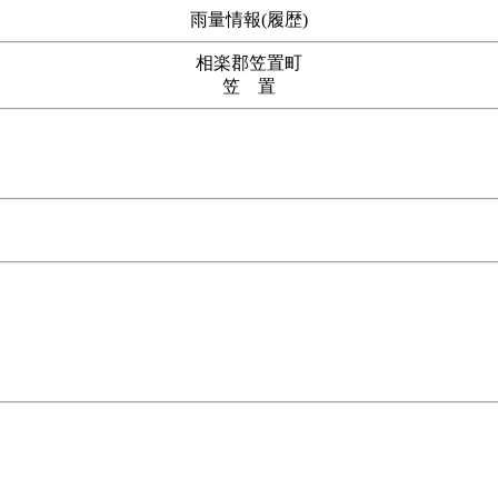
雨量情報(履歴)
相楽郡笠置町
笠 置