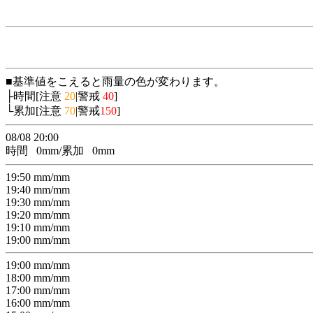
■基準値をこえると雨量の色が変わります。
├時間[注意
20
|警戒
40
]
└累加[注意
70
|警戒
150
]
08/08 20:00
時間
0
mm/累加
0
mm
19:50
mm/
mm
19:40
mm/
mm
19:30
mm/
mm
19:20
mm/
mm
19:10
mm/
mm
19:00
mm/
mm
19:00
mm/
mm
18:00
mm/
mm
17:00
mm/
mm
16:00
mm/
mm