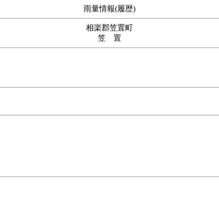
雨量情報(履歴)
相楽郡笠置町
笠 置