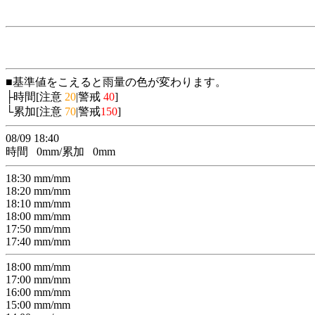
■基準値をこえると雨量の色が変わります。
├時間[注意
20
|警戒
40
]
└累加[注意
70
|警戒
150
]
08/09 18:40
時間
0
mm/累加
0
mm
18:30
mm/
mm
18:20
mm/
mm
18:10
mm/
mm
18:00
mm/
mm
17:50
mm/
mm
17:40
mm/
mm
18:00
mm/
mm
17:00
mm/
mm
16:00
mm/
mm
15:00
mm/
mm