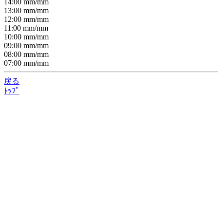
14:00
mm/
mm
13:00
mm/
mm
12:00
mm/
mm
11:00
mm/
mm
10:00
mm/
mm
09:00
mm/
mm
08:00
mm/
mm
07:00
mm/
mm
戻る
ﾄｯﾌﾟ