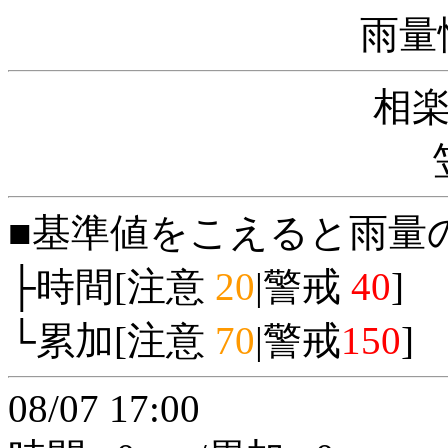
雨量
相
■基準値をこえると雨量
├時間[注意
20
|警戒
40
]
└累加[注意
70
|警戒
150
]
08/07 17:00