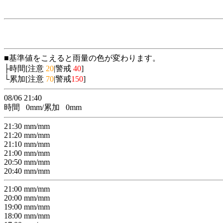
■基準値をこえると雨量の色が変わります。
├時間[注意
20
|警戒
40
]
└累加[注意
70
|警戒
150
]
08/06 21:40
時間
0
mm/累加
0
mm
21:30
mm/
mm
21:20
mm/
mm
21:10
mm/
mm
21:00
mm/
mm
20:50
mm/
mm
20:40
mm/
mm
21:00
mm/
mm
20:00
mm/
mm
19:00
mm/
mm
18:00
mm/
mm