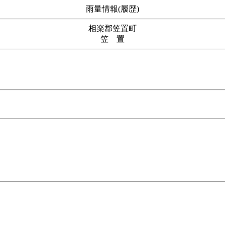
雨量情報(履歴)
相楽郡笠置町
笠 置