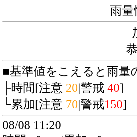
雨量
■基準値をこえると雨量
├時間[注意
20
|警戒
40
]
└累加[注意
70
|警戒
150
]
08/08 11:20