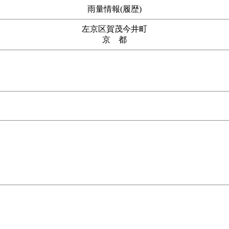
雨量情報(履歴)
左京区賀茂今井町
京 都