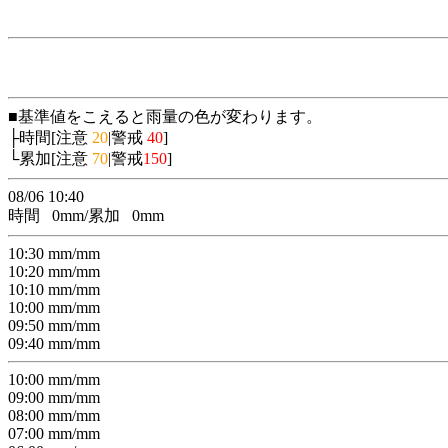
■基準値をこえると雨量の色が変わります。
├時間[注意
20
|警戒
40
]
└累加[注意
70
|警戒
150
]
08/06 10:40
時間
0
mm/累加
0
mm
10:30
mm/
mm
10:20
mm/
mm
10:10
mm/
mm
10:00
mm/
mm
09:50
mm/
mm
09:40
mm/
mm
10:00
mm/
mm
09:00
mm/
mm
08:00
mm/
mm
07:00
mm/
mm