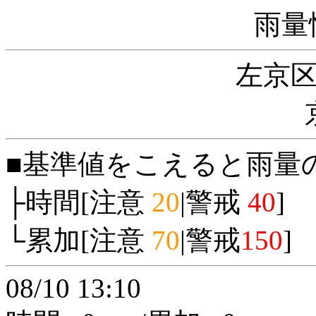
雨量
左京
■基準値をこえると雨量
├時間[注意
20
|警戒
40
]
└累加[注意
70
|警戒
150
]
08/10 13:10