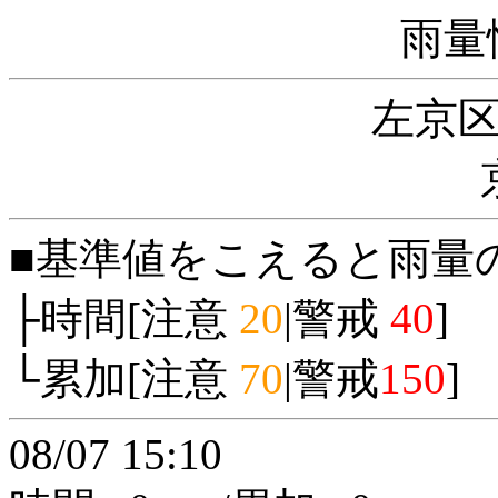
雨量
左京
■基準値をこえると雨量
├時間[注意
20
|警戒
40
]
└累加[注意
70
|警戒
150
]
08/07 15:10