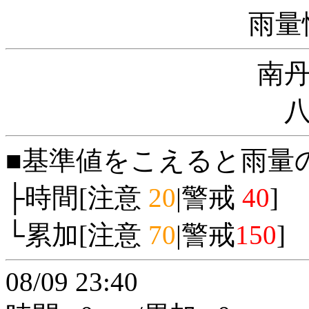
雨量
南
■基準値をこえると雨量
├時間[注意
20
|警戒
40
]
└累加[注意
70
|警戒
150
]
08/09 23:40