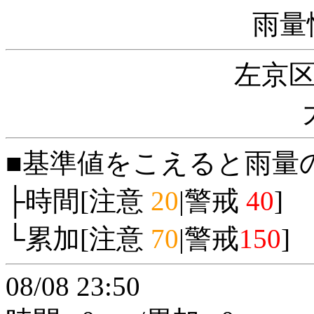
雨量
左京
■基準値をこえると雨量
├時間[注意
20
|警戒
40
]
└累加[注意
70
|警戒
150
]
08/08 23:50