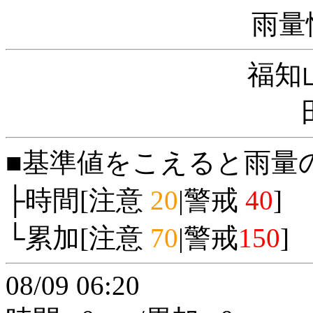
雨量
福知
■基準値をこえると雨量
├時間[注意
20
|警戒
40
]
└累加[注意
70
|警戒
150
]
08/09 06:20