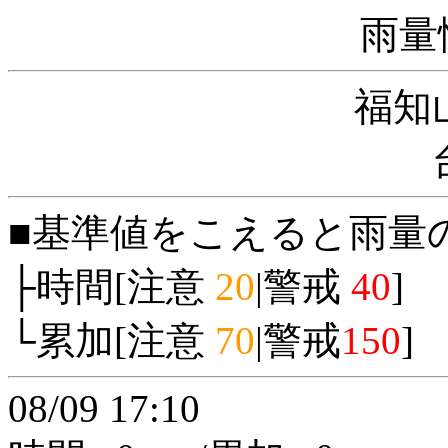
雨量
福知
■基準値をこえると雨量
├時間[注意
20
|警戒
40
]
└累加[注意
70
|警戒
150
]
08/09 17:10