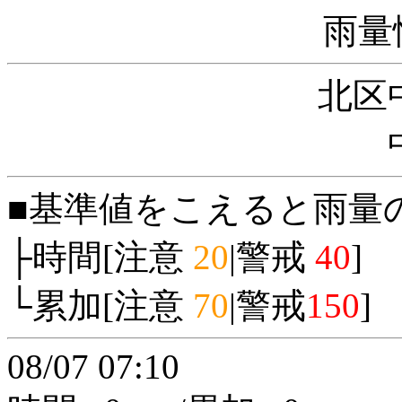
雨量
北区
■基準値をこえると雨量
├時間[注意
20
|警戒
40
]
└累加[注意
70
|警戒
150
]
08/07 07:10