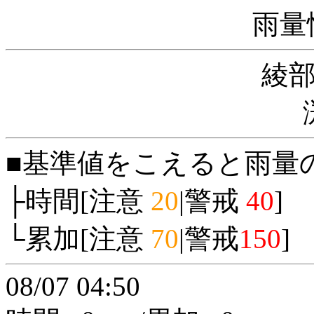
雨量
綾
■基準値をこえると雨量
├時間[注意
20
|警戒
40
]
└累加[注意
70
|警戒
150
]
08/07 04:50