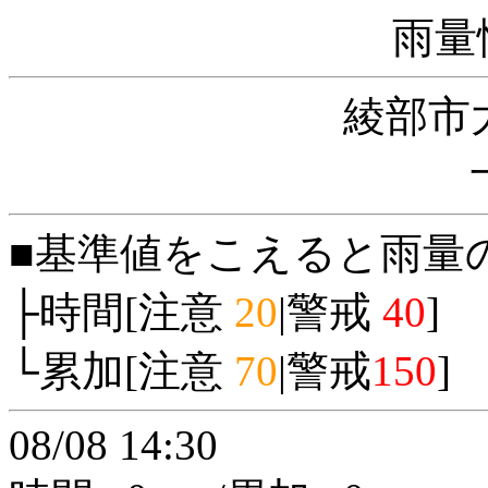
雨量
綾部市
■基準値をこえると雨量
├時間[注意
20
|警戒
40
]
└累加[注意
70
|警戒
150
]
08/08 14:30