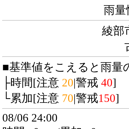
雨量
綾部
■基準値をこえると雨量
├時間[注意
20
|警戒
40
]
└累加[注意
70
|警戒
150
]
08/06 24:00