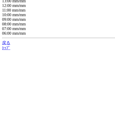
13:00
mm/
mm
12:00
mm/
mm
11:00
mm/
mm
10:00
mm/
mm
09:00
mm/
mm
08:00
mm/
mm
07:00
mm/
mm
06:00
mm/
mm
戻る
ﾄｯﾌﾟ