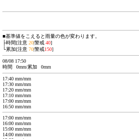
■基準値をこえると雨量の色が変わります。
├時間[注意
20
|警戒
40
]
└累加[注意
70
|警戒
150
]
08/08 17:50
時間
0
mm/累加
0
mm
17:40
mm/
mm
17:30
mm/
mm
17:20
mm/
mm
17:10
mm/
mm
17:00
mm/
mm
16:50
mm/
mm
17:00
mm/
mm
16:00
mm/
mm
15:00
mm/
mm
14:00
mm/
mm