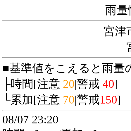
雨量
宮津
■基準値をこえると雨量
├時間[注意
20
|警戒
40
]
└累加[注意
70
|警戒
150
]
08/07 23:20