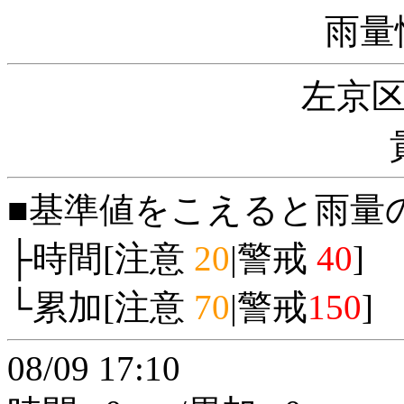
雨量
左京
■基準値をこえると雨量
├時間[注意
20
|警戒
40
]
└累加[注意
70
|警戒
150
]
08/09 17:10