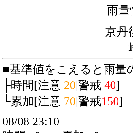
雨量
京丹
■基準値をこえると雨量
├時間[注意
20
|警戒
40
]
└累加[注意
70
|警戒
150
]
08/08 23:10